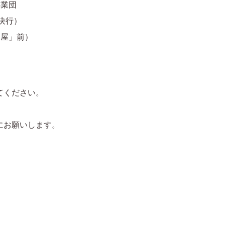
事業団
雨決行）
お屋」前）
てください。
にお願いします。