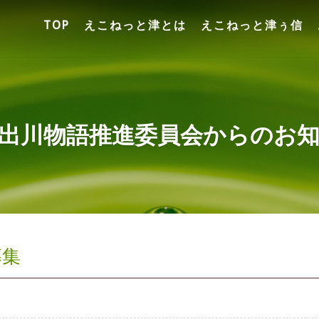
TOP
えこねっと津とは
えこねっと津ぅ信
出川物語推進委員会からのお
募集