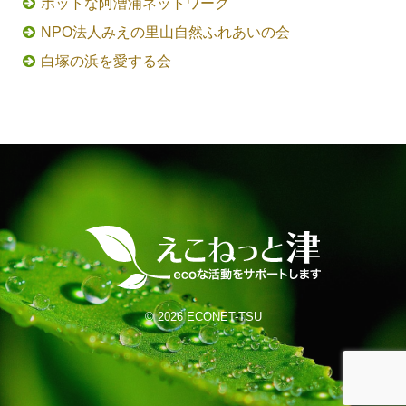
ホットな阿漕浦ネットワーク
NPO法人みえの里山自然ふれあいの会
白塚の浜を愛する会
©
2026 ECONET-TSU