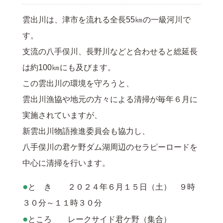
雲出川は、津市を流れる全長55㎞の一級河川で
す。
支流の八手俣川、長野川などと合わせると総延長
は約100㎞にも及びます。
この雲出川の環境を守ろうと、
雲出川漁協や地元の方々による清掃が毎年６月に
実施されていますが、
新雲出川物語推進委員会も協力し、
八手俣川の君ケ野ダム湖周辺のセラピーロードを
中心に清掃を行います。
●
と き ２０２４年６月１５日（土） ９時
３０分～１１時３０分
●
ところ レークサイド君ケ野（集合）